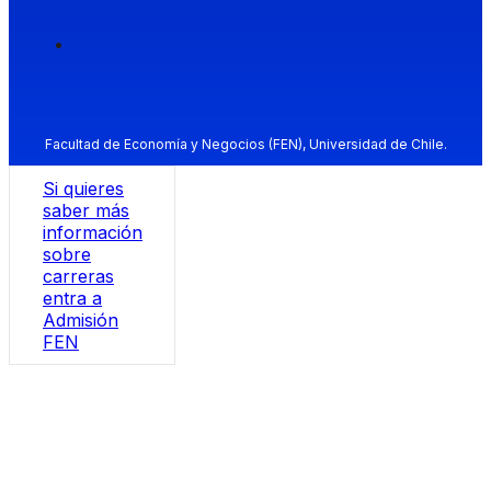
Facultad de Economía y Negocios (FEN), Universidad de Chile.
Si quieres
saber más
información
sobre
carreras
entra a
Admisión
FEN