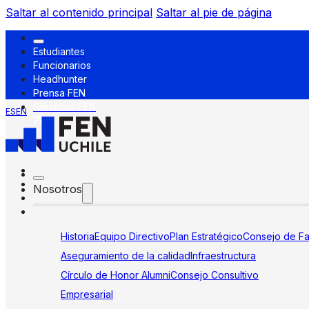
Saltar al contenido principal
Saltar al pie de página
Estudiantes
Funcionarios
Headhunter
Prensa FEN
Servicios FEN
ES
EN
Nosotros
Historia
Equipo Directivo
Plan Estratégico
Consejo de Fa
Aseguramiento de la calidad
Infraestructura
Círculo de Honor Alumni
Consejo Consultivo
Empresarial