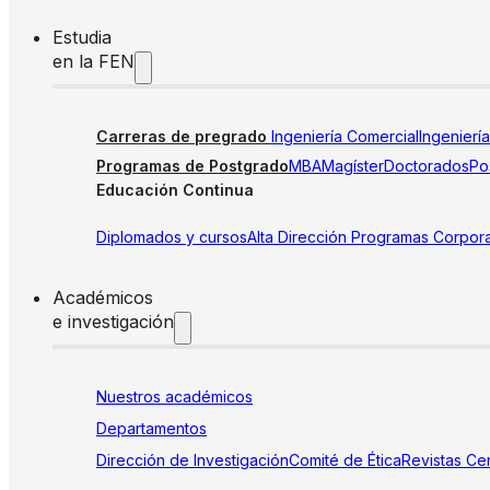
Estudia
en la FEN
Carreras de pregrado
Ingeniería Comercial
Ingenierí
Programas de Postgrado
MBA
Magíster
Doctorados
Pos
Educación Continua
Diplomados y cursos
Alta Dirección
Programas Corpora
Académicos
e investigación
Nuestros académicos
Departamentos
Dirección de Investigación
Comité de Ética
Revistas
Cen