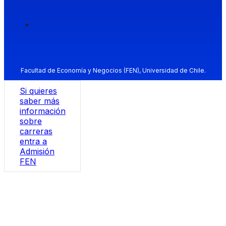
Facultad de Economía y Negocios (FEN), Universidad de Chile.
Si quieres
saber más
información
sobre
carreras
entra a
Admisión
FEN