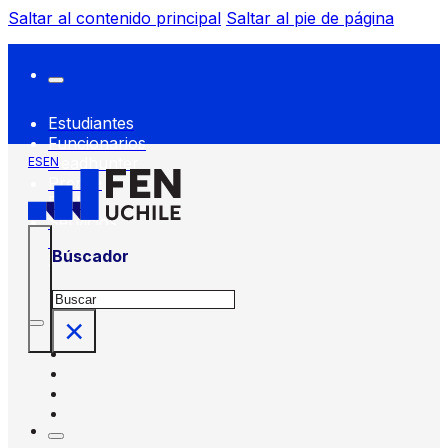
Saltar al contenido principal
Saltar al pie de página
Estudiantes
Funcionarios
Headhunter
ES
EN
Prensa
FEN
Servicios
FEN
Búscador
Buscar
×