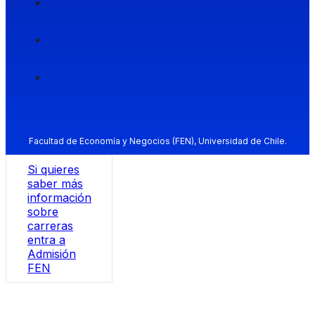
Facultad de Economía y Negocios (FEN), Universidad de Chile.
Si quieres
saber más
información
sobre
carreras
entra a
Admisión
FEN