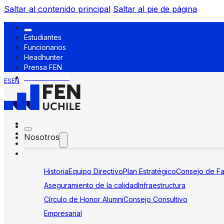
Saltar al contenido principal
Saltar al pie de página
Estudiantes
Funcionarios
Headhunter
Prensa FEN
Servicios FEN
ES
EN
Nosotros
Historia
Equipo Directivo
Plan Estratégico
Consejo de Fa
Aseguramiento de la calidad
Infraestructura
Círculo de Honor Alumni
Consejo Consultivo
Empresarial