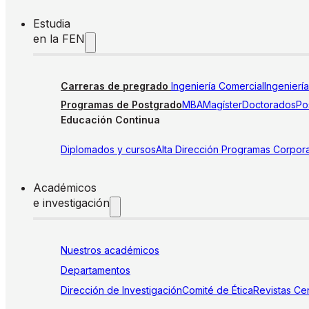
Estudia
en la FEN
Carreras de pregrado
Ingeniería Comercial
Ingenierí
Programas de Postgrado
MBA
Magíster
Doctorados
Pos
Educación Continua
Diplomados y cursos
Alta Dirección
Programas Corpora
Académicos
e investigación
Nuestros académicos
Departamentos
Dirección de Investigación
Comité de Ética
Revistas
Cen