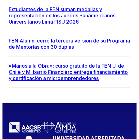
Estudiantes de la FEN suman medallas y
representación en los Juegos Panamericanos
Universitarios Lima FISU 2026
FEN Alumni cerró la tercera versión de su Programa
de Mentorías con 30 duplas
«Manos a la Obra»: curso gratuito de la FEN U. de
Chile y Mi barrio Financiero entrega financiamiento
y certificación a microemprendedores