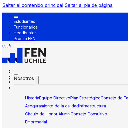
Saltar al contenido principal
Saltar al pie de página
Estudiantes
Funcionarios
Headhunter
Prensa FEN
Servicios FEN
ES
EN
Nosotros
Historia
Equipo Directivo
Plan Estratégico
Consejo de Fa
Aseguramiento de la calidad
Infraestructura
Círculo de Honor Alumni
Consejo Consultivo
Empresarial