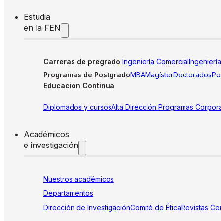
Estudia
en la FEN
Carreras de pregrado
Ingeniería Comercial
Ingenierí
Programas de Postgrado
MBA
Magíster
Doctorados
Pos
Educación Continua
Diplomados y cursos
Alta Dirección
Programas Corpora
Académicos
e investigación
Nuestros académicos
Departamentos
Dirección de Investigación
Comité de Ética
Revistas
Cen