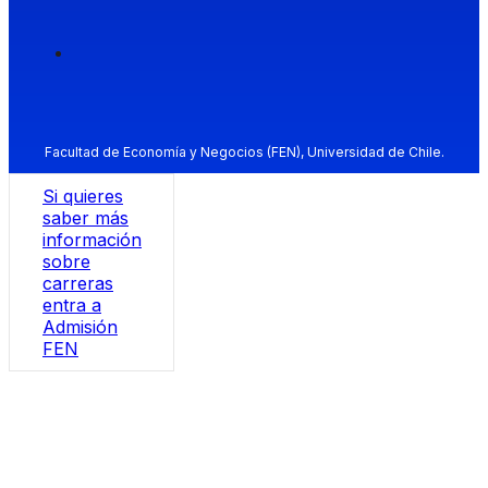
Facultad de Economía y Negocios (FEN), Universidad de Chile.
Si quieres
saber más
información
sobre
carreras
entra a
Admisión
FEN