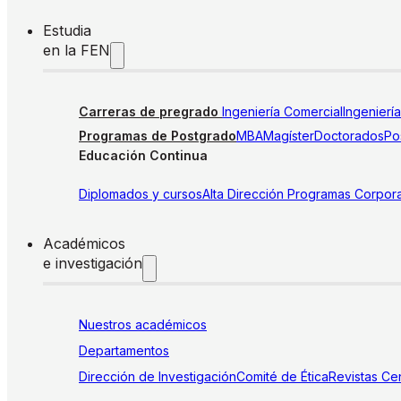
Estudia
en la FEN
Carreras de pregrado
Ingeniería Comercial
Ingenierí
Programas de Postgrado
MBA
Magíster
Doctorados
Pos
Educación Continua
Diplomados y cursos
Alta Dirección
Programas Corpora
Académicos
e investigación
Nuestros académicos
Departamentos
Dirección de Investigación
Comité de Ética
Revistas
Cen