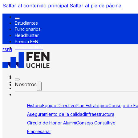
Saltar al contenido principal
Saltar al pie de página
Estudiantes
Funcionarios
Headhunter
Prensa FEN
Servicios FEN
ES
EN
Nosotros
Historia
Equipo Directivo
Plan Estratégico
Consejo de Fa
Aseguramiento de la calidad
Infraestructura
Círculo de Honor Alumni
Consejo Consultivo
Empresarial