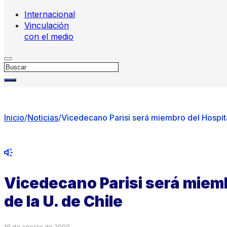
Internacional
Vinculación
con el medio
Buscar
Inicio
/
Noticias
/
Vicedecano Parisi será miembro del Hospital
Vicedecano Parisi será miemb
de la U. de Chile
18 de agosto de 2009