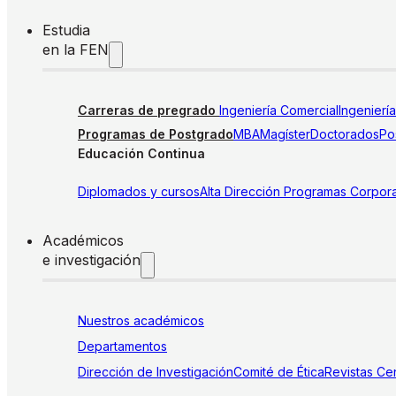
Estudia
en la FEN
Carreras de pregrado
Ingeniería Comercial
Ingenierí
Programas de Postgrado
MBA
Magíster
Doctorados
Pos
Educación Continua
Diplomados y cursos
Alta Dirección
Programas Corpora
Académicos
e investigación
Nuestros académicos
Departamentos
Dirección de Investigación
Comité de Ética
Revistas
Cen