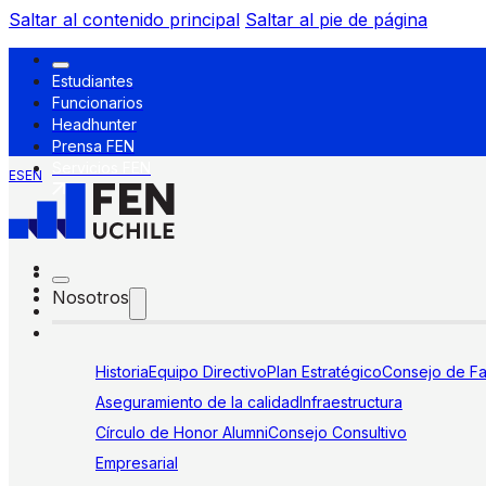
Saltar al contenido principal
Saltar al pie de página
Estudiantes
Funcionarios
Headhunter
Prensa FEN
Servicios FEN
ES
EN
Nosotros
Historia
Equipo Directivo
Plan Estratégico
Consejo de Fa
Aseguramiento de la calidad
Infraestructura
Círculo de Honor Alumni
Consejo Consultivo
Empresarial