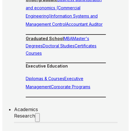
and economics (Commercial
Engineering)
Information Systems and
Management Control
Accountant Auditor
Graduated School
MBA
Master's
Degrees
Doctoral Studies
Certificates
Courses
Executive Education
Diplomas & Courses
Executive
Management
Corporate Programs
Academics
Research