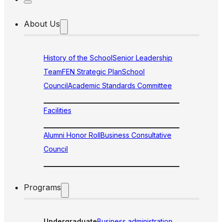
About Us
History of the School
Senior Leadership
Team
FEN Strategic Plan
School
Council
Academic Standards Committee
Facilities
Alumni Honor Roll
Business Consultative
Council
Programs
Undergraduate
Business administration