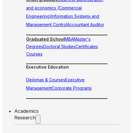
and economics (Commercial
Engineering)
Information Systems and
Management Control
Accountant Auditor
Graduated School
MBA
Master's
Degrees
Doctoral Studies
Certificates
Courses
Executive Education
Diplomas & Courses
Executive
Management
Corporate Programs
Academics
Research