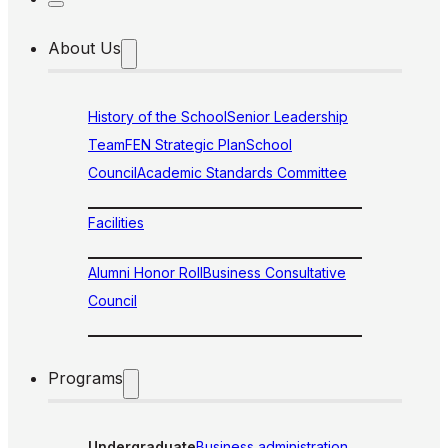
About Us
History of the School
Senior Leadership
Team
FEN Strategic Plan
School
Council
Academic Standards Committee
Facilities
Alumni Honor Roll
Business Consultative
Council
Programs
Undergraduate
Business administration