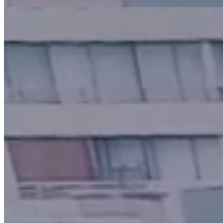
Septiembre 9, 2026
Construcción de una carrera ejecutiva:
decisiones, aprendizajes y desafíos del
liderazgo
Inscribirme
Agosto 18, 2026
Nueva Ley de Protección de Datos: de la
obligación legal a una ventaja
competitiva