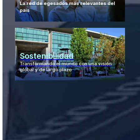
La red de egesados más relevantes del
país
Sostenibilidad
Transformando el mundo con una visión
global y de largo plazo
Conoce nuestra
comunidad