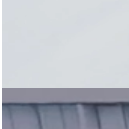
FEN Alumni cerró la tercera
publicada en
versión de su Programa de
Applied
Mentorías con 30 duplas
Economics y
desarrollada
por los
académicos
del
Departamento
de Control de
Gestión y
Sistemas de
«Manos a la Obra»: curso
Información
gratuito de la FEN U. de
(DCS) de la
Chile y Mi barrio Financiero
FEN
entrega financiamiento y
Universidad de
certificación a
Chile, Pablo
microemprendedores
Gutiérrez,
Harold
Contreras y
Harold López,
…