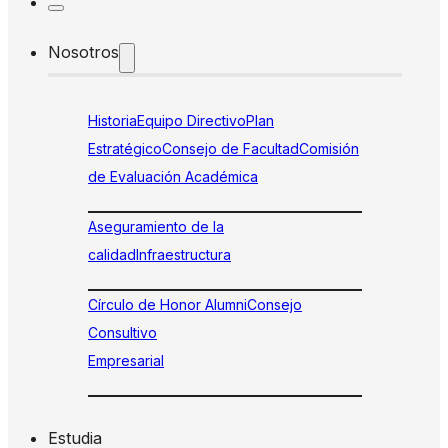
Nosotros
Historia
Equipo Directivo
Plan
Estratégico
Consejo de Facultad
Comisión
de Evaluación Académica
Aseguramiento de la
calidad
Infraestructura
Círculo de Honor Alumni
Consejo
Consultivo
Empresarial
Estudia