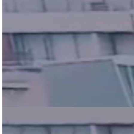
Ver todas las noticias
Nuestra misión es
formar
líderes competentes e
íntegros
y generar
conocimiento relevante
para
el desarrollo sostenible e
inclusivo,
con excelencia
académica y diversidad.
Estudia en la FEN