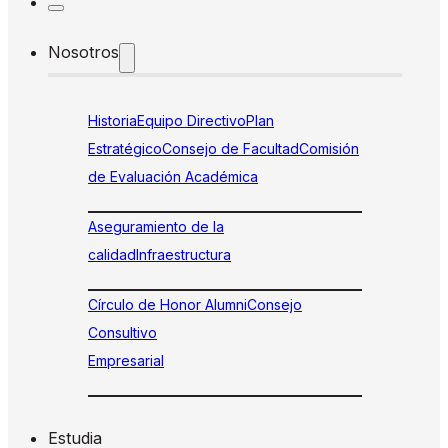
Nosotros
Historia
Equipo Directivo
Plan
Estratégico
Consejo de Facultad
Comisión
de Evaluación Académica
Aseguramiento de la
calidad
Infraestructura
Círculo de Honor Alumni
Consejo
Consultivo
Empresarial
Estudia