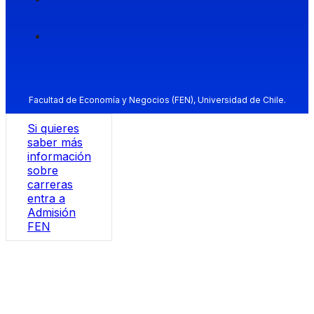
Facultad de Economía y Negocios (FEN), Universidad de Chile.
Si quieres
saber más
información
sobre
carreras
entra a
Admisión
FEN