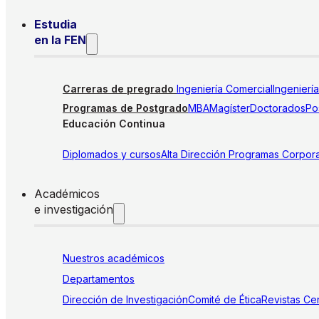
Estudia
en la FEN
Carreras de pregrado
Ingeniería Comercial
Ingenierí
Programas de Postgrado
MBA
Magíster
Doctorados
Pos
Educación Continua
Diplomados y cursos
Alta Dirección
Programas Corpora
Académicos
e investigación
Nuestros académicos
Departamentos
Dirección de Investigación
Comité de Ética
Revistas
Cen