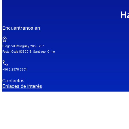
Encuéntranos en
Diagonal Paraguay 205 - 257
Postal Code 8330015, Santiago, Chile
+56 2 2978 3301
Contactos
Enlaces de interés
Universidad de Chile
Secretaría de Estudios
Género y Diversidades Sexuales (OGDIS)
Provee
Redes Sociales FEN