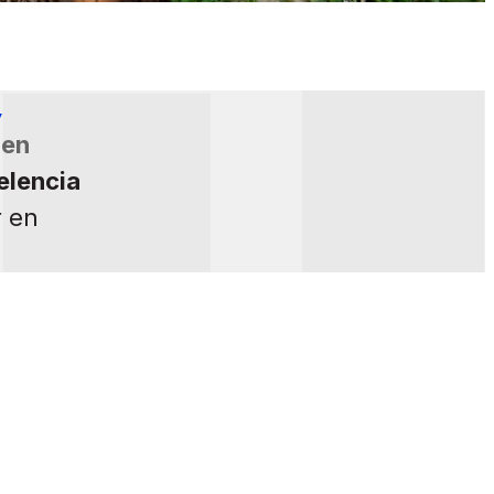
,
en
elencia
r en