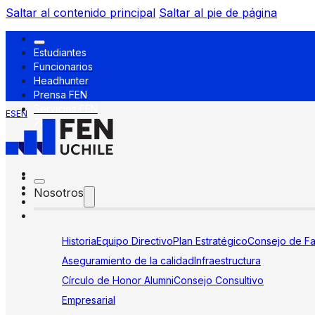
Saltar al contenido principal
Saltar al pie de página
Estudiantes
Funcionarios
Headhunter
Prensa FEN
Servicios FEN
ES
EN
Nosotros
Historia
Equipo Directivo
Plan Estratégico
Consejo de Fa
Aseguramiento de la calidad
Infraestructura
Círculo de Honor Alumni
Consejo Consultivo
Empresarial