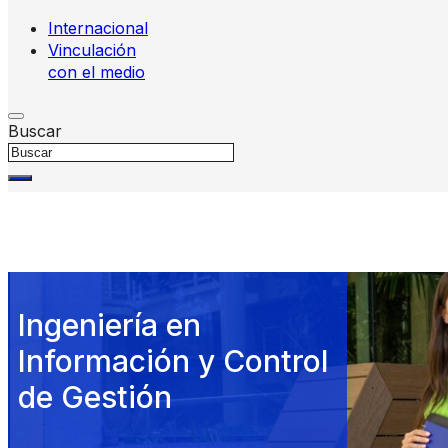
Internacional
Vinculación
con el medio
Buscar
Ingeniería en
Información y Control
de Gestión