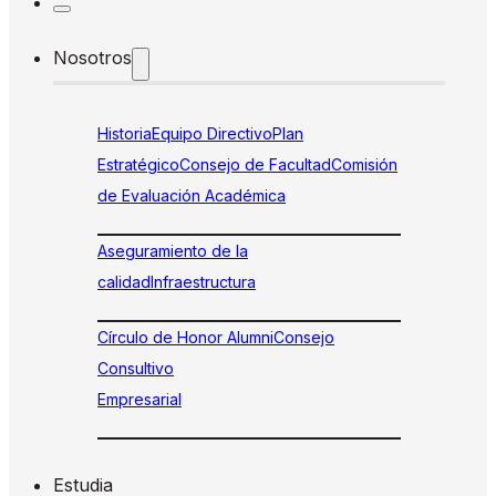
Nosotros
Historia
Equipo Directivo
Plan
Estratégico
Consejo de Facultad
Comisión
de Evaluación Académica
Aseguramiento de la
calidad
Infraestructura
Círculo de Honor Alumni
Consejo
Consultivo
Empresarial
Estudia