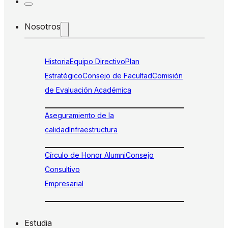
Nosotros
Historia
Equipo Directivo
Plan
Estratégico
Consejo de Facultad
Comisión
de Evaluación Académica
Aseguramiento de la
calidad
Infraestructura
Círculo de Honor Alumni
Consejo
Consultivo
Empresarial
Estudia