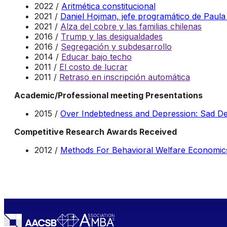
2022 /
Aritmética constitucional
2021 /
Daniel Hojman, jefe programático de Paula
2021 /
Alza del cobre y las familias chilenas
2016 /
Trump y las desigualdades
2016 /
Segregación y subdesarrollo
2014 /
Educar bajo techo
2011 /
El costo de lucrar
2011 /
Retraso en inscripción automática
Academic/Professional meeting Presentations
2015 /
Over Indebtedness and Depression: Sad De
Competitive Research Awards Received
2012 /
Methods For Behavioral Welfare Economic