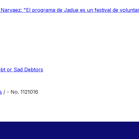
 Narvaez: "El programa de Jadue es un festival de volunta
bt or Sad Debtors
s
/ - No. 1121016