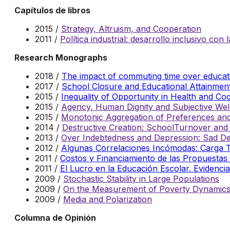
Capítulos de libros
2015 /
Strategy, Altruism, and Cooperation
2011 /
Política industrial: desarrollo inclusivo co
Research Monographs
2018 /
The impact of commuting time over educat
2017 /
School Closure and Educational Attainmen
2015 /
Inequality of Opportunity in Health and Cogn
2015 /
Agency, Human Dignity and Subjective Wel
2015 /
Monotonic Aggregation of Preferences and 
2014 /
Destructive Creation: SchoolTurnover and
2013 /
Over Indebtedness and Depression: Sad De
2012 /
Algunas Correlaciones Incómodas: Carga Tr
2011 /
Costos y Financiamiento de las Propuestas
2011 /
El Lucro en la Educación Escolar. Evidenci
2009 /
Stochastic Stability in Large Populations
2009 /
On the Measurement of Poverty Dynamic
2009 /
Media and Polarization
Columna de Opinión