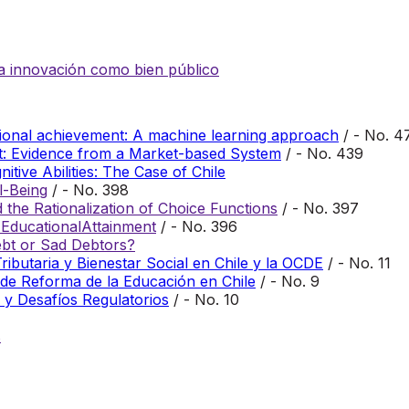
n la innovación como bien público
ional achievement: A machine learning approach
/ - No. 4
t: Evidence from a Market-based System
/ - No. 439
itive Abilities: The Case of Chile
l-Being
/ - No. 398
the Rationalization of Choice Functions
/ - No. 397
 EducationalAttainment
/ - No. 396
bt or Sad Debtors?
ibutaria y Bienestar Social en Chile y la OCDE
/ - No. 11
 de Reforma de la Educación en Chile
/ - No. 9
a y Desafíos Regulatorios
/ - No. 10
s