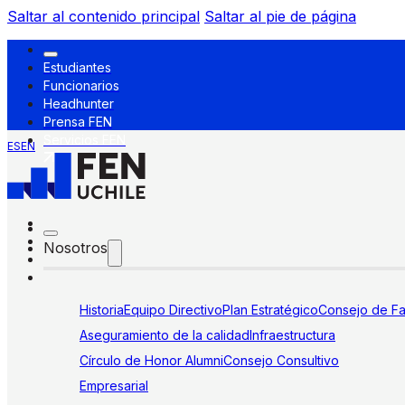
Saltar al contenido principal
Saltar al pie de página
Estudiantes
Funcionarios
Headhunter
Prensa FEN
Servicios FEN
ES
EN
Nosotros
Historia
Equipo Directivo
Plan Estratégico
Consejo de Fa
Aseguramiento de la calidad
Infraestructura
Círculo de Honor Alumni
Consejo Consultivo
Empresarial