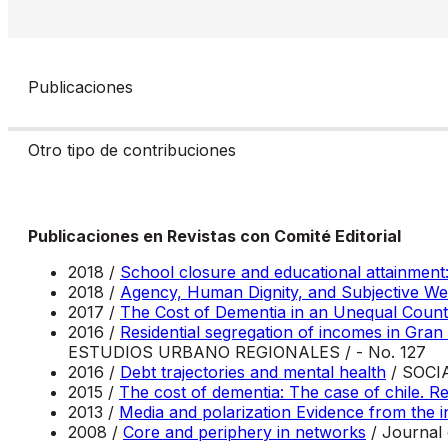
Publicaciones
Otro tipo de contribuciones
Publicaciones en Revistas con Comité Editorial
2018 /
School closure and educational attainmen
2018 /
Agency, Human Dignity, and Subjective Wel
2017 /
The Cost of Dementia in an Unequal Countr
2016 /
Residential segregation of incomes in Gran
ESTUDIOS URBANO REGIONALES / - No. 127
2016 /
Debt trajectories and mental health
/ SOCI
2015 /
The cost of dementia: The case of chile. R
2013 /
Media and polarization Evidence from the i
2008 /
Core and periphery in networks
/ Journal 