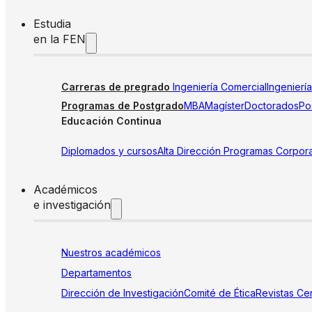
Estudia
en la FEN
Carreras de pregrado
Ingeniería Comercial
Ingenierí
Programas de Postgrado
MBA
Magíster
Doctorados
Pos
Educación Continua
Diplomados y cursos
Alta Dirección
Programas Corpora
Académicos
e investigación
Nuestros académicos
Departamentos
Dirección de Investigación
Comité de Ética
Revistas
Cen