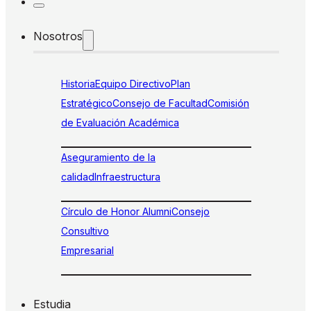
Nosotros
Historia
Equipo Directivo
Plan
Estratégico
Consejo de Facultad
Comisión
de Evaluación Académica
Aseguramiento de la
calidad
Infraestructura
Círculo de Honor Alumni
Consejo
Consultivo
Empresarial
Estudia