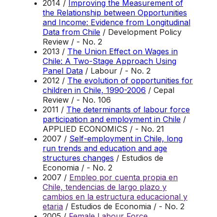
2014 /
Improving the Measurement of
the Relationship between Opportunities
and Income: Evidence from Longitudinal
Data from Chile
/ Development Policy
Review / - No. 2
2013 /
The Union Effect on Wages in
Chile: A Two-Stage Approach Using
Panel Data
/ Labour / - No. 2
2012 /
The evolution of opportunities for
children in Chile, 1990-2006
/ Cepal
Review / - No. 106
2011 /
The determinants of labour force
participation and employment in Chile
/
APPLIED ECONOMICS / - No. 21
2007 /
Self-employment in Chile, long
run trends and education and age
structures changes
/ Estudios de
Economia / - No. 2
2007 /
Empleo por cuenta propia en
Chile, tendencias de largo plazo y
cambios en la estructura educacional y
etaria
/ Estudios de Economia / - No. 2
2005 /
Female Labour Force