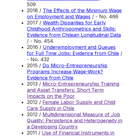
509
2018 /
The Effects of the Minimum Wage
on Employment and Wages
/ - No. 466
2017 /
Wealth Disparities for Early
Childhood Anthropometrics and Skills:
Evidence from Chilean Longitudinal Data
/ - No. 454
2016 /
Underemployment and Queues
for Full Time Jobs: Evidence from Chile
/
- No. 432
2015 /
Do Micro-Entrepreneurship
Programs Increase Wage-Work?
Evidence from Chile
2013 /
Micro-Entrepreneurship Training
and Asset Transfers: Short Term
Impacts on the Poor
2012 /
Female Labor Supply and Child
Care Supply in Chile
2012 /
Multidimensional Measure of Job
Quality: Persistence and Heterogeneity in
a Developing Country
2011 /
Use of Financial Instruments in