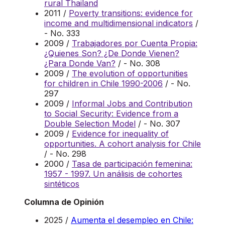
rural Thailand
2011 /
Poverty transitions: evidence for
income and multidimensional indicators
/
- No. 333
2009 /
Trabajadores por Cuenta Propia:
¿Quienes Son? ¿De Donde Vienen?
¿Para Donde Van?
/ - No. 308
2009 /
The evolution of opportunities
for children in Chile 1990-2006
/ - No.
297
2009 /
Informal Jobs and Contribution
to Social Security: Evidence from a
Double Selection Model
/ - No. 307
2009 /
Evidence for inequality of
opportunities. A cohort analysis for Chile
/ - No. 298
2000 /
Tasa de participación femenina:
1957 - 1997. Un análisis de cohortes
sintéticos
Columna de Opinión
2025 /
Aumenta el desempleo en Chile: