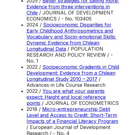
2025 /
Better strategies for saving more:
Evidence from three interventions in
Chile
/ JOURNAL OF DEVELOPMENT
ECONOMICS / - No. 103405
2024 /
Socioeconomic Disparities for
Early Childhood Anthropometrics and
Vocabulary and Socio-emotional Skills:
Dynamic Evidence from Chilean
Longitudinal Data
/ POPULATION
RESEARCH AND POLICY REVIEW / -
No. 1
2022 /
Socioeconomic Gradients in Child
Development: Evidence from a Chilean
Longitudinal Study 2010 – 2017
/
Advances in Life Course Research
2022 /
You are what your parents
expect: Height and local reference
points
/ JOURNAL OF ECONOMETRICS
2018 /
Micro-entrepreneurship Debt
Level and Access to Credit: Short-Term
Impacts of a Financial Literacy Program
/ European Journal of Development
Research / - No. 4