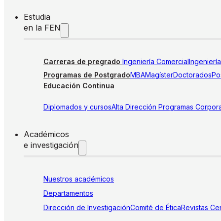
Estudia
en la FEN
Carreras de pregrado
Ingeniería Comercial
Ingenierí
Programas de Postgrado
MBA
Magíster
Doctorados
Pos
Educación Continua
Diplomados y cursos
Alta Dirección
Programas Corpora
Académicos
e investigación
Nuestros académicos
Departamentos
Dirección de Investigación
Comité de Ética
Revistas
Cen