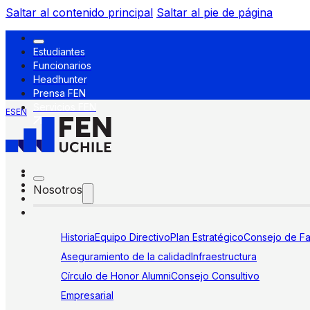
Saltar al contenido principal
Saltar al pie de página
Estudiantes
Funcionarios
Headhunter
Prensa FEN
Servicios FEN
ES
EN
Nosotros
Historia
Equipo Directivo
Plan Estratégico
Consejo de Fa
Aseguramiento de la calidad
Infraestructura
Círculo de Honor Alumni
Consejo Consultivo
Empresarial