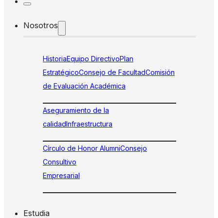
Nosotros
Historia
Equipo Directivo
Plan
Estratégico
Consejo de Facultad
Comisión
de Evaluación Académica
Aseguramiento de la
calidad
Infraestructura
Círculo de Honor Alumni
Consejo
Consultivo
Empresarial
Estudia