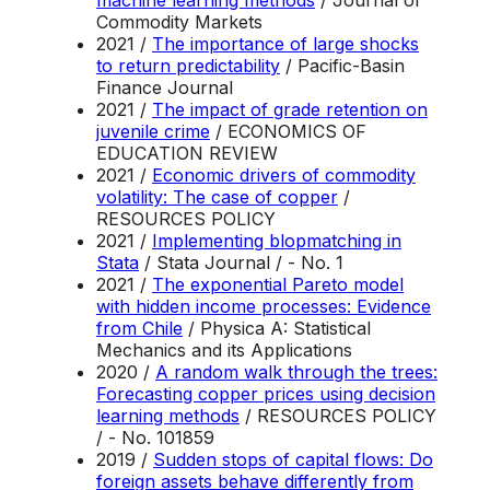
machine learning methods
/ Journal of
Commodity Markets
2021 /
The importance of large shocks
to return predictability
/ Pacific-Basin
Finance Journal
2021 /
The impact of grade retention on
juvenile crime
/ ECONOMICS OF
EDUCATION REVIEW
2021 /
Economic drivers of commodity
volatility: The case of copper
/
RESOURCES POLICY
2021 /
Implementing blopmatching in
Stata
/ Stata Journal / - No. 1
2021 /
The exponential Pareto model
with hidden income processes: Evidence
from Chile
/ Physica A: Statistical
Mechanics and its Applications
2020 /
A random walk through the trees:
Forecasting copper prices using decision
learning methods
/ RESOURCES POLICY
/ - No. 101859
2019 /
Sudden stops of capital flows: Do
foreign assets behave differently from