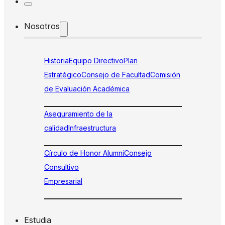
Nosotros
Historia
Equipo Directivo
Plan
Estratégico
Consejo de Facultad
Comisión
de Evaluación Académica
Aseguramiento de la
calidad
Infraestructura
Círculo de Honor Alumni
Consejo
Consultivo
Empresarial
Estudia