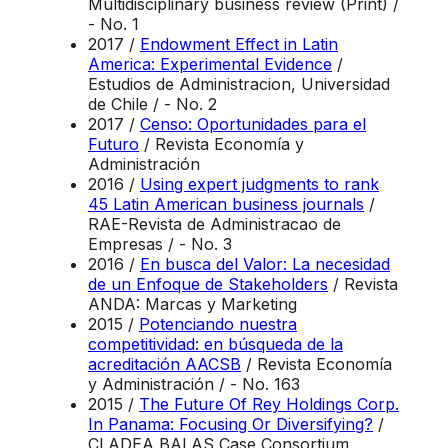
Multidisciplinary business review (Print) /
- No. 1
2017 /
Endowment Effect in Latin
America: Experimental Evidence
/
Estudios de Administracion, Universidad
de Chile / - No. 2
2017 /
Censo: Oportunidades para el
Futuro
/ Revista Economía y
Administración
2016 /
Using expert judgments to rank
45 Latin American business journals
/
RAE-Revista de Administracao de
Empresas / - No. 3
2016 /
En busca del Valor: La necesidad
de un Enfoque de Stakeholders
/ Revista
ANDA: Marcas y Marketing
2015 /
Potenciando nuestra
competitividad: en búsqueda de la
acreditación AACSB
/ Revista Economía
y Administración / - No. 163
2015 /
The Future Of Rey Holdings Corp.
In Panama: Focusing Or Diversifying?
/
CLADEA BALAS Case Consortium