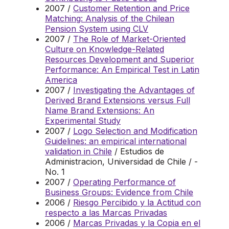
2007 /
Customer Retention and Price
Matching: Analysis of the Chilean
Pension System using CLV
2007 /
The Role of Market-Oriented
Culture on Knowledge-Related
Resources Development and Superior
Performance: An Empirical Test in Latin
America
2007 /
Investigating the Advantages of
Derived Brand Extensions versus Full
Name Brand Extensions: An
Experimental Study
2007 /
Logo Selection and Modification
Guidelines: an empirical international
validation in Chile
/ Estudios de
Administracion, Universidad de Chile / -
No. 1
2007 /
Operating Performance of
Business Groups: Evidence from Chile
2006 /
Riesgo Percibido y la Actitud con
respecto a las Marcas Privadas
2006 /
Marcas Privadas y la Copia en el