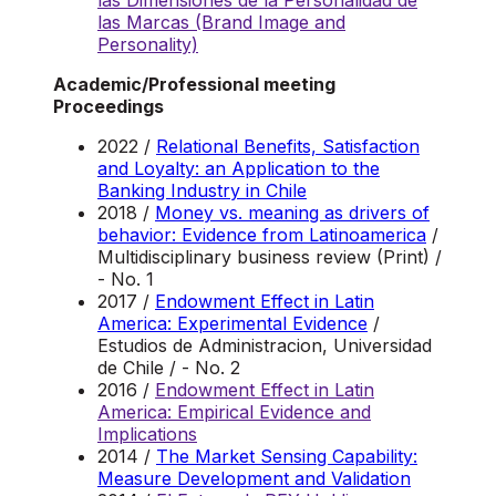
las Dimensiones de la Personalidad de
las Marcas (Brand Image and
Personality)
Academic/Professional meeting
Proceedings
2022 /
Relational Benefits, Satisfaction
and Loyalty: an Application to the
Banking Industry in Chile
2018 /
Money vs. meaning as drivers of
behavior: Evidence from Latinoamerica
/
Multidisciplinary business review (Print) /
- No. 1
2017 /
Endowment Effect in Latin
America: Experimental Evidence
/
Estudios de Administracion, Universidad
de Chile / - No. 2
2016 /
Endowment Effect in Latin
America: Empirical Evidence and
Implications
2014 /
The Market Sensing Capability:
Measure Development and Validation