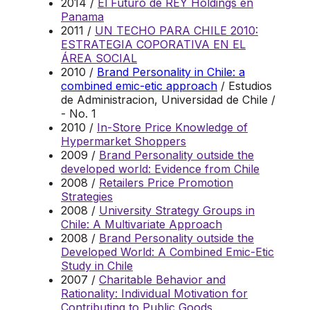
2014 /
El Futuro de REY Holdings en
Panama
2011 /
UN TECHO PARA CHILE 2010:
ESTRATEGIA COPORATIVA EN EL
ÁREA SOCIAL
2010 /
Brand Personality in Chile: a
combined emic-etic approach
/ Estudios
de Administracion, Universidad de Chile /
- No. 1
2010 /
In-Store Price Knowledge of
Hypermarket Shoppers
2009 /
Brand Personality outside the
developed world: Evidence from Chile
2008 /
Retailers Price Promotion
Strategies
2008 /
University Strategy Groups in
Chile: A Multivariate Approach
2008 /
Brand Personality outside the
Developed World: A Combined Emic-Etic
Study in Chile
2007 /
Charitable Behavior and
Rationality: Individual Motivation for
Contributing to Public Goods