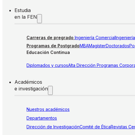
Estudia
en la FEN
Carreras de pregrado
Ingeniería Comercial
Ingenierí
Programas de Postgrado
MBA
Magíster
Doctorados
Pos
Educación Continua
Diplomados y cursos
Alta Dirección
Programas Corpora
Académicos
e investigación
Nuestros académicos
Departamentos
Dirección de Investigación
Comité de Ética
Revistas
Cen