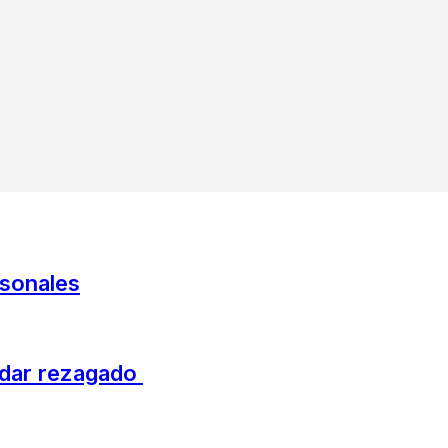
rsonales
uedar rezagado