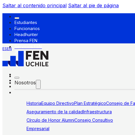
Saltar al contenido principal
Saltar al pie de página
Estudiantes
Funcionarios
Headhunter
Prensa FEN
Servicios FEN
ES
EN
Nosotros
Historia
Equipo Directivo
Plan Estratégico
Consejo de Fa
Aseguramiento de la calidad
Infraestructura
Círculo de Honor Alumni
Consejo Consultivo
Empresarial