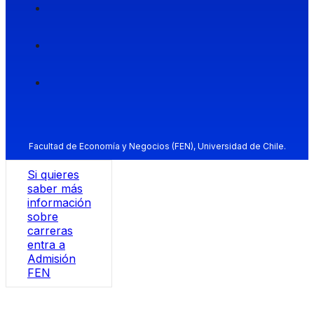
Facultad de Economía y Negocios (FEN), Universidad de Chile.
Si quieres
saber más
información
sobre
carreras
entra a
Admisión
FEN