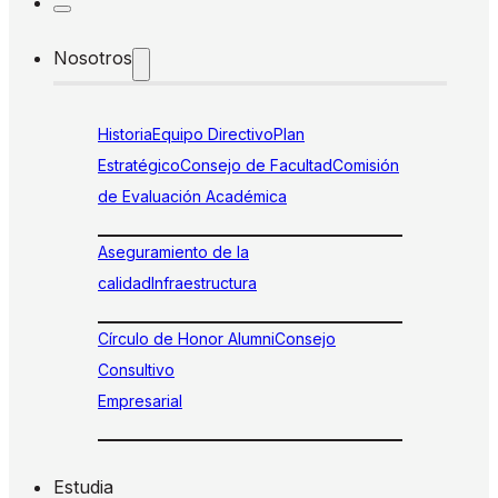
Nosotros
Historia
Equipo Directivo
Plan
Estratégico
Consejo de Facultad
Comisión
de Evaluación Académica
Aseguramiento de la
calidad
Infraestructura
Círculo de Honor Alumni
Consejo
Consultivo
Empresarial
Estudia