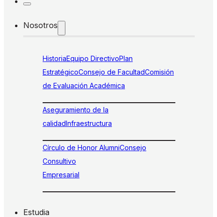
Nosotros
Historia
Equipo Directivo
Plan
Estratégico
Consejo de Facultad
Comisión
de Evaluación Académica
Aseguramiento de la
calidad
Infraestructura
Círculo de Honor Alumni
Consejo
Consultivo
Empresarial
Estudia