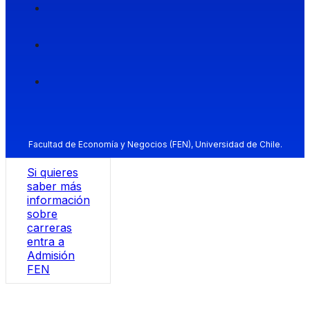
Facultad de Economía y Negocios (FEN), Universidad de Chile.
Si quieres
saber más
información
sobre
carreras
entra a
Admisión
FEN