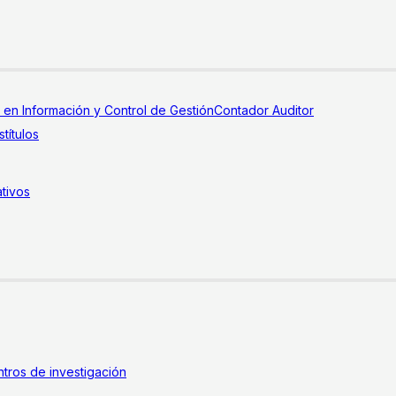
a en Información y Control de Gestión
Contador Auditor
títulos
tivos
tros de investigación