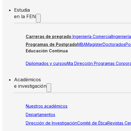
Estudia
en la FEN
Carreras de pregrado
Ingeniería Comercial
Ingenierí
Programas de Postgrado
MBA
Magíster
Doctorados
Pos
Educación Continua
Diplomados y cursos
Alta Dirección
Programas Corpora
Académicos
e investigación
Nuestros académicos
Departamentos
Dirección de Investigación
Comité de Ética
Revistas
Cen