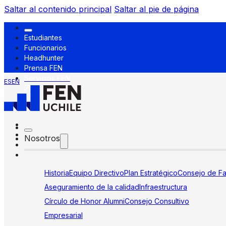
Saltar al contenido principal
Saltar al pie de página
Estudiantes
Funcionarios
Headhunter
Prensa FEN
Servicios FEN
ES
EN
Nosotros
Historia
Equipo Directivo
Plan Estratégico
Consejo de Fa
Aseguramiento de la calidad
Infraestructura
Círculo de Honor Alumni
Consejo Consultivo
Empresarial