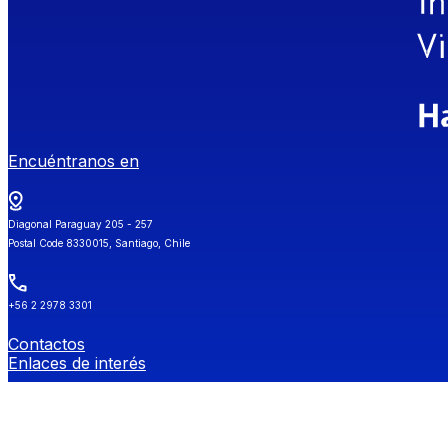
Encuéntranos en
Diagonal Paraguay 205 - 257
Postal Code 8330015, Santiago, Chile
+56 2 2978 3301
Contactos
Enlaces de interés
Universidad de Chile
Secretaría de Estudios
Género y Diversidades Sexuales (OGDIS)
Provee
Redes Sociales FEN