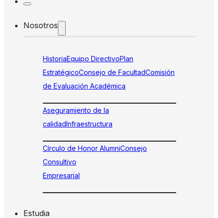
Nosotros
Historia
Equipo Directivo
Plan
Estratégico
Consejo de Facultad
Comisión
de Evaluación Académica
Aseguramiento de la
calidad
Infraestructura
Círculo de Honor Alumni
Consejo
Consultivo
Empresarial
Estudia