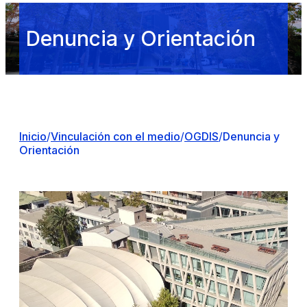
Denuncia y Orientación
Inicio
/
Vinculación con el medio
/
OGDIS
/
Denuncia y
Orientación