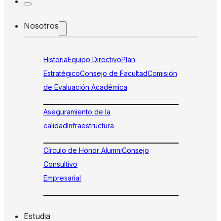
Nosotros
Historia
Equipo Directivo
Plan
Estratégico
Consejo de Facultad
Comisión
de Evaluación Académica
Aseguramiento de la
calidad
Infraestructura
Círculo de Honor Alumni
Consejo
Consultivo
Empresarial
Estudia