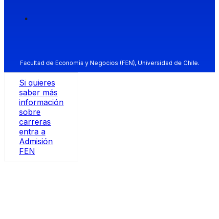
Facultad de Economía y Negocios (FEN), Universidad de Chile.
Si quieres
saber más
información
sobre
carreras
entra a
Admisión
FEN