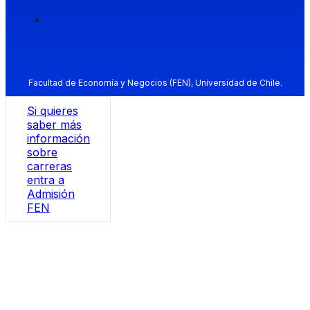
Facultad de Economía y Negocios (FEN), Universidad de Chile.
Si quieres
saber más
información
sobre
carreras
entra a
Admisión
FEN