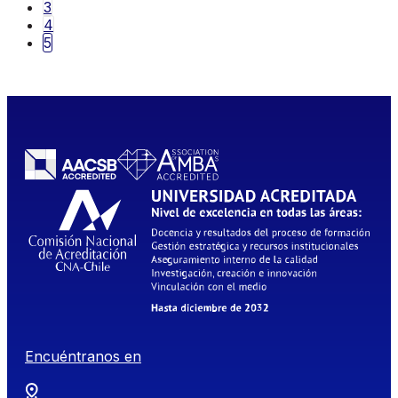
3
4
5
Encuéntranos en