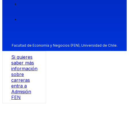
Facultad de Economía y Negocios (FEN), Universidad de Chile.
Si quieres
saber más
información
sobre
carreras
entra a
Admisión
FEN