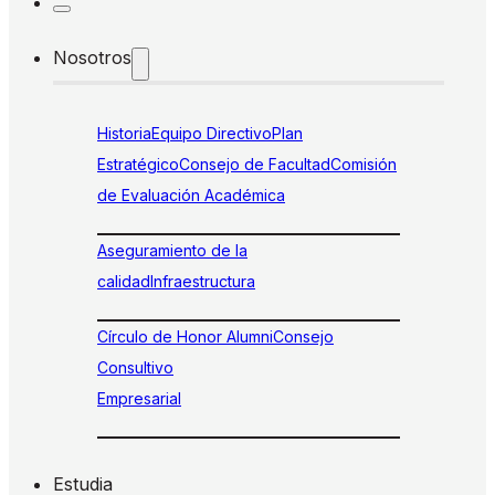
Nosotros
Historia
Equipo Directivo
Plan
Estratégico
Consejo de Facultad
Comisión
de Evaluación Académica
Aseguramiento de la
calidad
Infraestructura
Círculo de Honor Alumni
Consejo
Consultivo
Empresarial
Estudia