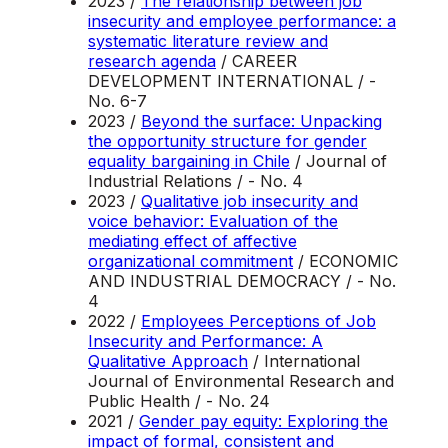
2023 /
The relationship between job
insecurity and employee performance: a
systematic literature review and
research agenda
/ CAREER
DEVELOPMENT INTERNATIONAL / -
No. 6-7
2023 /
Beyond the surface: Unpacking
the opportunity structure for gender
equality bargaining in Chile
/ Journal of
Industrial Relations / - No. 4
2023 /
Qualitative job insecurity and
voice behavior: Evaluation of the
mediating effect of affective
organizational commitment
/ ECONOMIC
AND INDUSTRIAL DEMOCRACY / - No.
4
2022 /
Employees Perceptions of Job
Insecurity and Performance: A
Qualitative Approach
/ International
Journal of Environmental Research and
Public Health / - No. 24
2021 /
Gender pay equity: Exploring the
impact of formal, consistent and