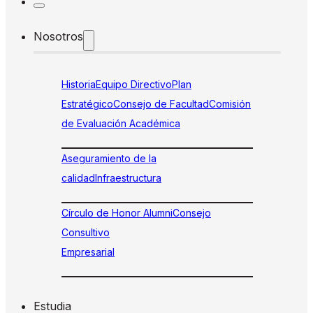
Nosotros
Historia
Equipo Directivo
Plan
Estratégico
Consejo de Facultad
Comisión
de Evaluación Académica
Aseguramiento de la
calidad
Infraestructura
Círculo de Honor Alumni
Consejo
Consultivo
Empresarial
Estudia