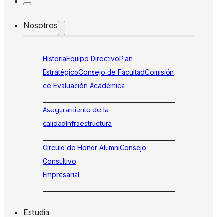
Nosotros
Historia
Equipo Directivo
Plan
Estratégico
Consejo de Facultad
Comisión
de Evaluación Académica
Aseguramiento de la
calidad
Infraestructura
Círculo de Honor Alumni
Consejo
Consultivo
Empresarial
Estudia