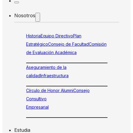
Nosotros
Historia
Equipo Directivo
Plan
Estratégico
Consejo de Facultad
Comisión
de Evaluación Académica
Aseguramiento de la
calidad
Infraestructura
Círculo de Honor Alumni
Consejo
Consultivo
Empresarial
Estudia