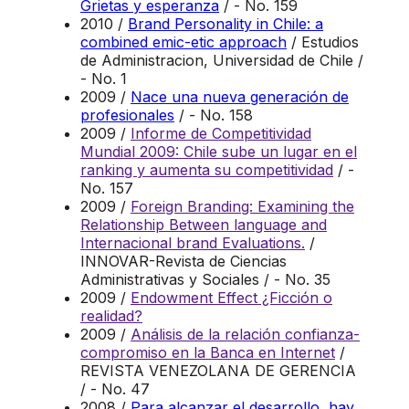
Grietas y esperanza
/ - No. 159
2010 /
Brand Personality in Chile: a
combined emic-etic approach
/ Estudios
de Administracion, Universidad de Chile /
- No. 1
2009 /
Nace una nueva generación de
profesionales
/ - No. 158
2009 /
Informe de Competitividad
Mundial 2009: Chile sube un lugar en el
ranking y aumenta su competitividad
/ -
No. 157
2009 /
Foreign Branding: Examining the
Relationship Between language and
Internacional brand Evaluations.
/
INNOVAR-Revista de Ciencias
Administrativas y Sociales / - No. 35
2009 /
Endowment Effect ¿Ficción o
realidad?
2009 /
Análisis de la relación confianza-
compromiso en la Banca en Internet
/
REVISTA VENEZOLANA DE GERENCIA
/ - No. 47
2008 /
Para alcanzar el desarrollo, hay