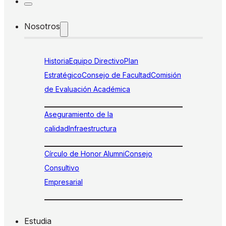
Nosotros
Historia
Equipo Directivo
Plan
Estratégico
Consejo de Facultad
Comisión
de Evaluación Académica
Aseguramiento de la
calidad
Infraestructura
Círculo de Honor Alumni
Consejo
Consultivo
Empresarial
Estudia