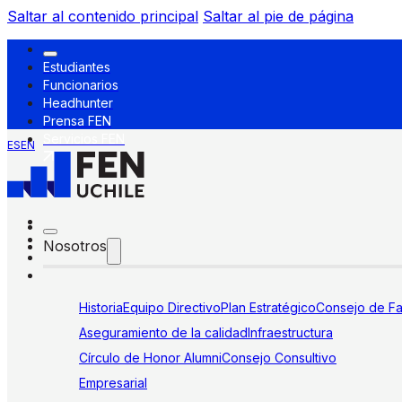
Saltar al contenido principal
Saltar al pie de página
Estudiantes
Funcionarios
Headhunter
Prensa FEN
Servicios FEN
ES
EN
Nosotros
Historia
Equipo Directivo
Plan Estratégico
Consejo de Fa
Aseguramiento de la calidad
Infraestructura
Círculo de Honor Alumni
Consejo Consultivo
Empresarial