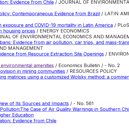
tion: Evidence from Chile
/ JOURNAL OF ENVIRONMENT
Policy: Contemporaneous Evidence from Brazil
/ LATIN AM
on exposure and COVID-19 mortality in Latin America
/ PLoS 
on housing prices
/ ENERGY ECONOMICS
RNAL OF ENVIRONMENTAL ECONOMICS AND MANAGE
ans: Evidence from air pollution, car trips, and mass-transi
AND MANAGEMENT
vidence from Resource Extraction Site Openings
/ ENVIRO
of environmental amenities
/ Economics Bulletin / - No. 2
rovision in mining communities
/ RESOURCES POLICY
ting matrices using a customized Wolsky method: a comment 
view of Its Sources and Impacts
/ - No. 561
Pollution:The Case of Air Quality Warnings in Southern Chi
igher Education
tion: Evidence from Chile