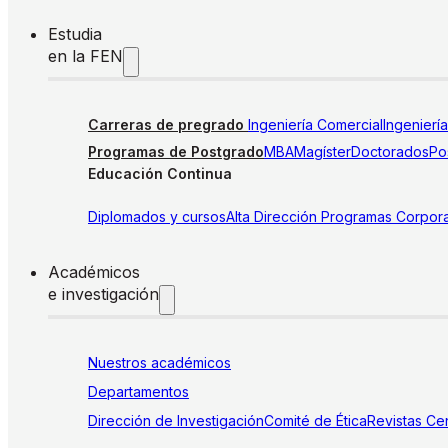
Estudia
en la FEN
Carreras de pregrado
Ingeniería Comercial
Ingenierí
Programas de Postgrado
MBA
Magíster
Doctorados
Pos
Educación Continua
Diplomados y cursos
Alta Dirección
Programas Corpora
Académicos
e investigación
Nuestros académicos
Departamentos
Dirección de Investigación
Comité de Ética
Revistas
Cen