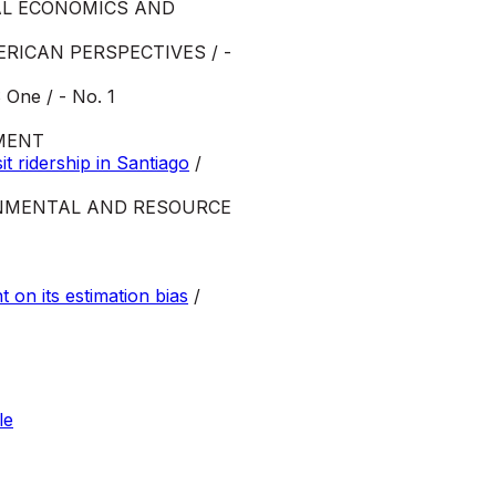
AL ECONOMICS AND
ERICAN PERSPECTIVES / -
One / - No. 1
MENT
t ridership in Santiago
/
NMENTAL AND RESOURCE
on its estimation bias
/
le