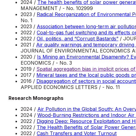
2024 /
The health benefits of solar power genera
MANAGEMENT / - No. 102999
2023 /
Radical Reorganization of Environmental 
No. 1
2023 /
Association between long-term air polluti
2022 /
Coal-to-gas fuel switching and its effects 
2022 /
Oil, politics, and “Corrupt Bastards”
/ JOU
2021 /
Air quality warnings and temporary driving b
JOURNAL OF ENVIRONMENTAL ECONOMICS 
2020 /
Is Mining an Environmental Disamenity? E
ECONOMICS / - No. 3
2019 /
Spatial aggregation bias in implicit prices 
2017 /
Mineral taxes and the local public goods p
2016 /
Disaggregation of sectors in social accoun
APPLIED ECONOMICS LETTERS / - No. 11
Research Monographs
2024 /
Air Pollution in the Global South: An Over
2024 /
Wood-Burning Restrictions and Indoor Air 
2022 /
Digging Deep: Resource Exploitation and H
2022 /
The Health Benefits of Solar Power Genera
2022 /
Cash Transfers and Voter Turnout