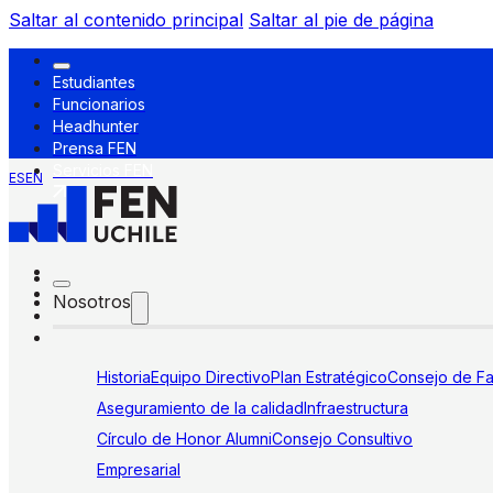
Saltar al contenido principal
Saltar al pie de página
Estudiantes
Funcionarios
Headhunter
Prensa FEN
Servicios FEN
ES
EN
Nosotros
Historia
Equipo Directivo
Plan Estratégico
Consejo de Fa
Aseguramiento de la calidad
Infraestructura
Círculo de Honor Alumni
Consejo Consultivo
Empresarial