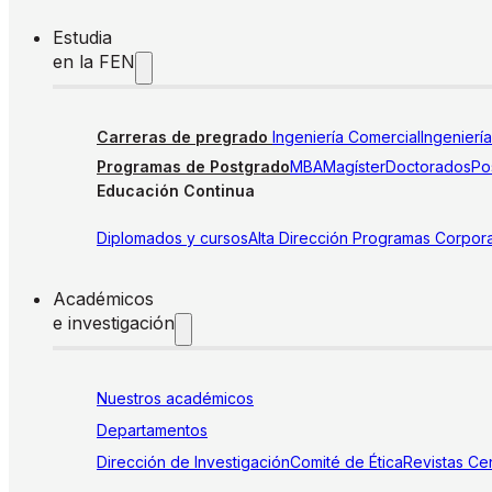
Estudia
en la FEN
Carreras de pregrado
Ingeniería Comercial
Ingenierí
Programas de Postgrado
MBA
Magíster
Doctorados
Pos
Educación Continua
Diplomados y cursos
Alta Dirección
Programas Corpora
Académicos
e investigación
Nuestros académicos
Departamentos
Dirección de Investigación
Comité de Ética
Revistas
Cen