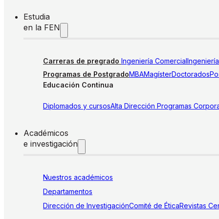
Estudia
en la FEN
Carreras de pregrado
Ingeniería Comercial
Ingenierí
Programas de Postgrado
MBA
Magíster
Doctorados
Pos
Educación Continua
Diplomados y cursos
Alta Dirección
Programas Corpora
Académicos
e investigación
Nuestros académicos
Departamentos
Dirección de Investigación
Comité de Ética
Revistas
Cen