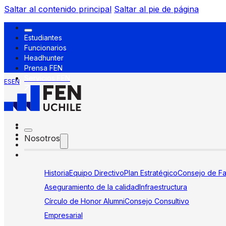
Saltar al contenido principal
Saltar al pie de página
Estudiantes
Funcionarios
Headhunter
Prensa FEN
Servicios FEN
ES
EN
Nosotros
Historia
Equipo Directivo
Plan Estratégico
Consejo de Fa
Aseguramiento de la calidad
Infraestructura
Círculo de Honor Alumni
Consejo Consultivo
Empresarial