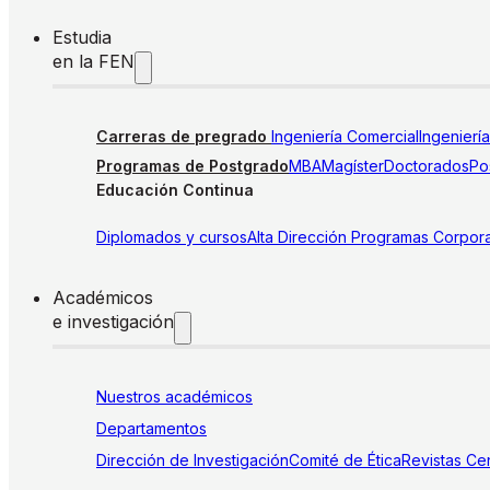
Estudia
en la FEN
Carreras de pregrado
Ingeniería Comercial
Ingenierí
Programas de Postgrado
MBA
Magíster
Doctorados
Pos
Educación Continua
Diplomados y cursos
Alta Dirección
Programas Corpora
Académicos
e investigación
Nuestros académicos
Departamentos
Dirección de Investigación
Comité de Ética
Revistas
Cen