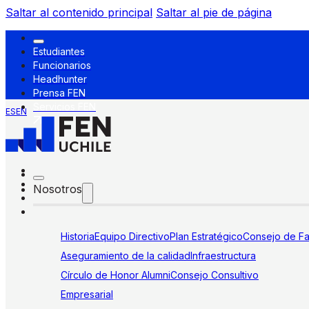
Saltar al contenido principal
Saltar al pie de página
Estudiantes
Funcionarios
Headhunter
Prensa FEN
Servicios FEN
ES
EN
Nosotros
Historia
Equipo Directivo
Plan Estratégico
Consejo de Fa
Aseguramiento de la calidad
Infraestructura
Círculo de Honor Alumni
Consejo Consultivo
Empresarial