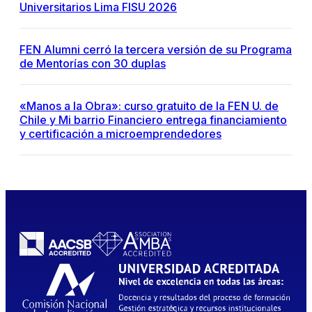
Universitarios Lima FISU 2026
FEN Alumni cerró la tercera versión de su Programa
de Mentorías con 30 duplas
«Manos a la Obra»: curso gratuito de la FEN U. de
Chile y Mi barrio Financiero entrega financiamiento
y certificación a microemprendedores