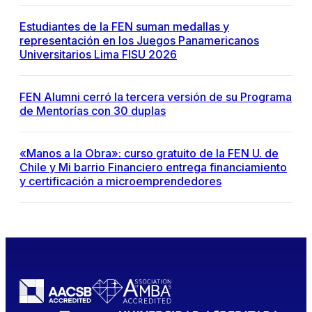
Estudiantes de la FEN suman medallas y
representación en los Juegos Panamericanos
Universitarios Lima FISU 2026
FEN Alumni cerró la tercera versión de su Programa
de Mentorías con 30 duplas
«Manos a la Obra»: curso gratuito de la FEN U. de
Chile y Mi barrio Financiero entrega financiamiento
y certificación a microemprendedores