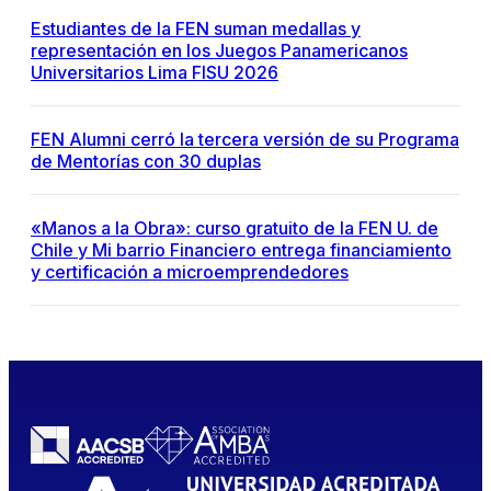
Estudiantes de la FEN suman medallas y
representación en los Juegos Panamericanos
Universitarios Lima FISU 2026
FEN Alumni cerró la tercera versión de su Programa
de Mentorías con 30 duplas
«Manos a la Obra»: curso gratuito de la FEN U. de
Chile y Mi barrio Financiero entrega financiamiento
y certificación a microemprendedores