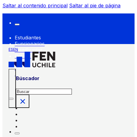
Saltar al contenido principal
Saltar al pie de página
Estudiantes
Funcionarios
Headhunter
ES
EN
Prensa
FEN
Servicios
FEN
Búscador
Buscar
×