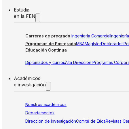
Estudia
en la FEN
Carreras de pregrado
Ingeniería Comercial
Ingenierí
Programas de Postgrado
MBA
Magíster
Doctorados
Pos
Educación Continua
Diplomados y cursos
Alta Dirección
Programas Corpora
Académicos
e investigación
Nuestros académicos
Departamentos
Dirección de Investigación
Comité de Ética
Revistas
Cen