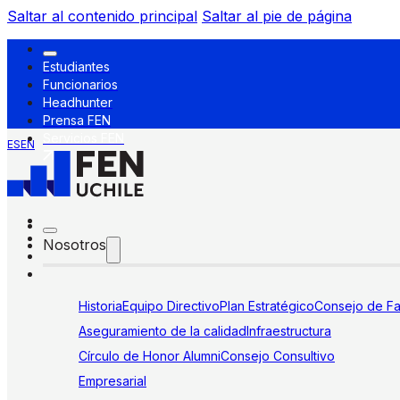
Saltar al contenido principal
Saltar al pie de página
Estudiantes
Funcionarios
Headhunter
Prensa FEN
Servicios FEN
ES
EN
Nosotros
Historia
Equipo Directivo
Plan Estratégico
Consejo de Fa
Aseguramiento de la calidad
Infraestructura
Círculo de Honor Alumni
Consejo Consultivo
Empresarial