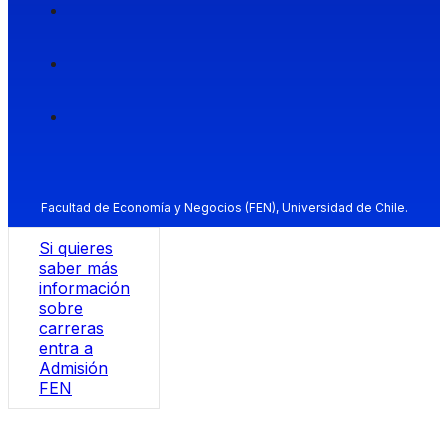
Facultad de Economía y Negocios (FEN), Universidad de Chile.
Si quieres
saber más
información
sobre
carreras
entra a
Admisión
FEN