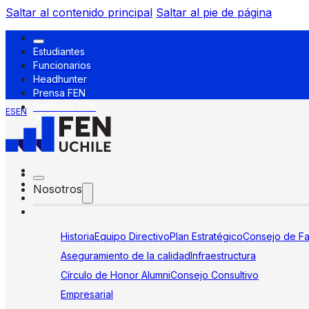
Saltar al contenido principal
Saltar al pie de página
Estudiantes
Funcionarios
Headhunter
Prensa FEN
Servicios FEN
ES
EN
Nosotros
Historia
Equipo Directivo
Plan Estratégico
Consejo de Fa
Aseguramiento de la calidad
Infraestructura
Círculo de Honor Alumni
Consejo Consultivo
Empresarial