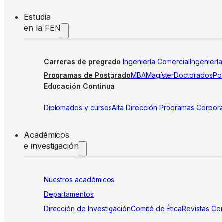
Estudia
en la FEN
Carreras de pregrado
Ingeniería Comercial
Ingenierí
Programas de Postgrado
MBA
Magíster
Doctorados
Pos
Educación Continua
Diplomados y cursos
Alta Dirección
Programas Corpora
Académicos
e investigación
Nuestros académicos
Departamentos
Dirección de Investigación
Comité de Ética
Revistas
Cen