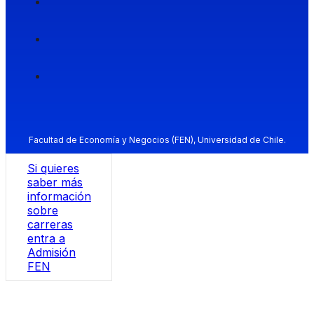
Facultad de Economía y Negocios (FEN), Universidad de Chile.
Si quieres
saber más
información
sobre
carreras
entra a
Admisión
FEN