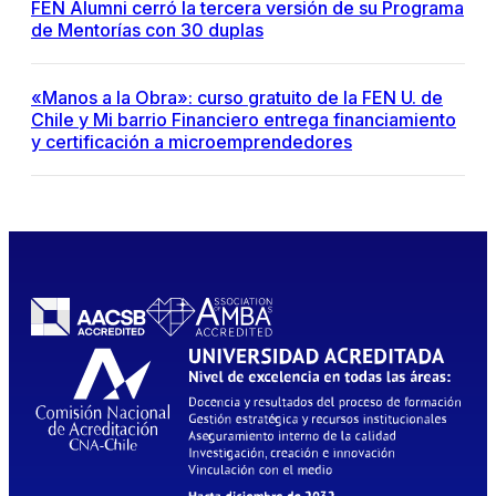
FEN Alumni cerró la tercera versión de su Programa
de Mentorías con 30 duplas
«Manos a la Obra»: curso gratuito de la FEN U. de
Chile y Mi barrio Financiero entrega financiamiento
y certificación a microemprendedores