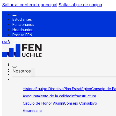
Saltar al contenido principal
Saltar al pie de página
Estudiantes
Funcionarios
Headhunter
Prensa FEN
Servicios FEN
ES
EN
Nosotros
Historia
Equipo Directivo
Plan Estratégico
Consejo de Fa
Aseguramiento de la calidad
Infraestructura
Círculo de Honor Alumni
Consejo Consultivo
Empresarial