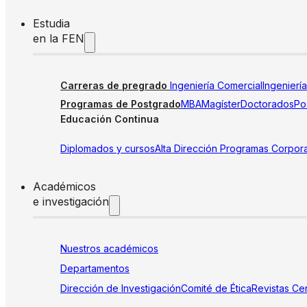
Estudia
en la FEN
Carreras de pregrado
Ingeniería Comercial
Ingenierí
Programas de Postgrado
MBA
Magíster
Doctorados
Pos
Educación Continua
Diplomados y cursos
Alta Dirección
Programas Corpora
Académicos
e investigación
Nuestros académicos
Departamentos
Dirección de Investigación
Comité de Ética
Revistas
Cen