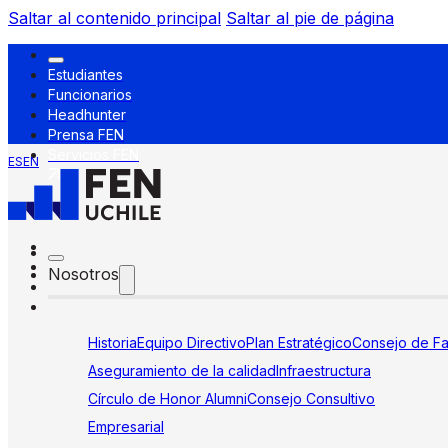
Saltar al contenido principal
Saltar al pie de página
Estudiantes
Funcionarios
Headhunter
Prensa FEN
Servicios FEN
ES
EN
Nosotros
Historia
Equipo Directivo
Plan Estratégico
Consejo de Fa
Aseguramiento de la calidad
Infraestructura
Círculo de Honor Alumni
Consejo Consultivo
Empresarial